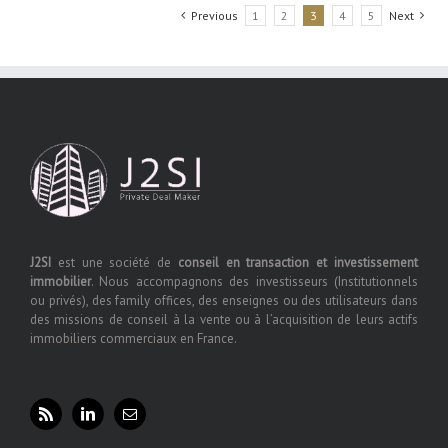
Previous
1
2
3
4
5
Next
J2SI
est une société de
conseil en transaction et investissement
immobilier
. Nous accompagnons des investisseurs (Institutionnels
ou privés), des family offices, des enseignes ou des utilisateurs dans
des missions de conseil à la vente ou à l’acquisition de leurs actifs
immobiliers commerciaux en France.